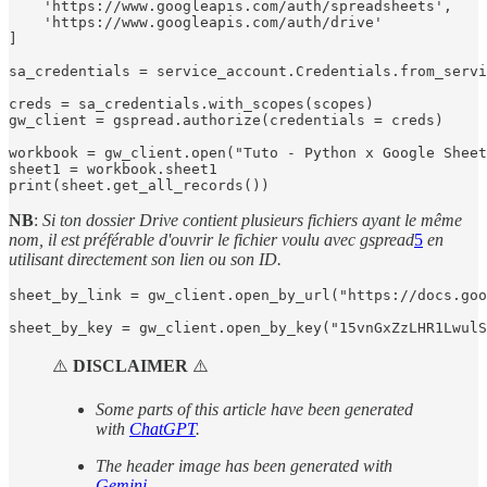
    'https://www.googleapis.com/auth/spreadsheets',

    'https://www.googleapis.com/auth/drive'

]

sa_credentials = service_account.Credentials.from_servi
creds = sa_credentials.with_scopes(scopes)

gw_client = gspread.authorize(credentials = creds)

workbook = gw_client.open("Tuto - Python x Google Sheet
sheet1 = workbook.sheet1

print(sheet.get_all_records())
NB
:
Si ton dossier Drive contient plusieurs fichiers ayant le même
nom, il est préférable d'ouvrir le fichier voulu avec gspread
5
en
utilisant directement son lien ou son ID.
sheet_by_link = gw_client.open_by_url("https://docs.goo
sheet_by_key = gw_client.open_by_key("15vnGxZzLHR1Lwul
⚠️
DISCLAIMER
⚠️
Some parts of this article have been generated
with
ChatGPT
.
The header image has been generated with
Gemini
.