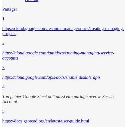
Partager
1
https://cloud.google.com/resource-manager/docs/creating-managing-
projects
2
https://cloud.google.com/iam/docs/creating-managing-service-
accounts
3
https://cloud.google.com/apis/docs/enable-disable-apis
4
Ton fichier Google Sheet doit aussi être partagé avec le Service
Account
5
https://docs.gspread.org/en/latest/user-guide.html